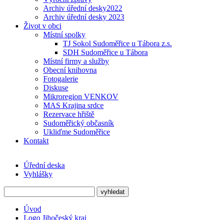
Archiv úřední desky2022
Archiv úřední desky 2023
Život v obci
Místní spolky
TJ Sokol Sudoměřice u Tábora z.s.
SDH Sudoměřice u Tábora
Místní firmy a služby
Obecní knihovna
Fotogalerie
Diskuse
Mikroregion VENKOV
MAS Krajina srdce
Rezervace hřiště
Sudoměřický občasník
Ukliďme Sudoměřice
Kontakt
Úřední deska
Vyhlášky
Úvod
Logo Jihočeský kraj