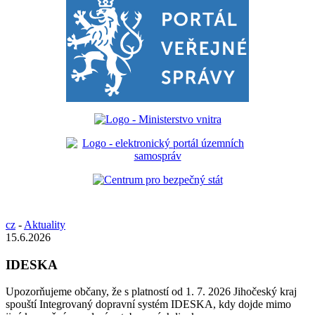
cz
-
Aktuality
15.6.2026
IDESKA
Upozorňujeme občany, že s platností od 1. 7. 2026 Jihočeský kraj
spouští Integrovaný dopravní systém IDESKA, kdy dojde mimo