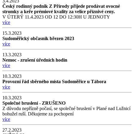
3.4.2023
Český rodinný podnik Z Přírody přijede prodávat ovocné
stromky a keře prémiové kvality za velice příznivé ceny.
V ÚTERÝ 11.4.2023 OD 12 DO 12:30H U JEDNOTY
více
15.3.2023
Sudoměřický občasník březen 2023
více
13.3.2023
Nemoc - zrušení úředních hodin
více
10.3.2023
Provozní řád sběrného místa Sudoměřice u Tábora
více
10.3.2023
Společné bruslení - ZRUŠENO
Z důvodu nepřízně počasí, se společné bruslení v Plané nad Lužnicí
bohužel ruší. Děkujeme za pochopení
více
27.2.2023