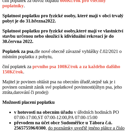
činí poplatek za odvoz odpadu
600Kč/rok pro všechny
poplatníky
.
Splatnost poplatku pro fyzické osoby, které mají v obci trvalý
pobyt je do 31.března2022.
Splatnost poplatku pro fyzické osoby,které mají ve vlastnictví
stavbu určenou nebo sloužící k idividuální rekreaci je do
30.června 2022.
Poplatek za psa
,dle nové obecně závazné vyhlášky č.02/2021 o
místním poplatku z pobytu,
činí poplatek za
prvního psa 100Kč/rok a za každého dalšího
150Kč/rok
.
Majitel je povinen ohlásit psa na obecním úřadě,stejně tak je i
povinen oznámit zánik své poplatkové povinnosti(úhyn psa, jeho
ztráta,darování či prodej)
Možnosti placení poplatku
v hotovosti na obecním úřadu
v úředních hodinách PO
07:00-17:00,ST 07:00-12:00,PA 07:00-15:00
převodem na účet obce Sudoměřice u Tábora č.ú.
256575596/0300
,
do poznámky uveďtě jméno plátce a číslo