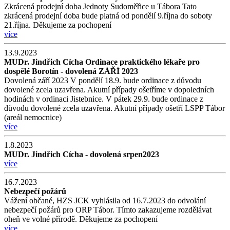
Zkrácená prodejní doba Jednoty Sudoměřice u Tábora Tato
zkrácená prodejní doba bude platná od pondělí 9.října do soboty
21.října. Děkujeme za pochopení
více
13.9.2023
MUDr. Jindřich Cícha Ordinace praktického lékaře pro
dospělé Borotín - dovolená ZÁŘÍ 2023
Dovolená září 2023 V pondělí 18.9. bude ordinace z důvodu
dovolené zcela uzavřena. Akutní případy ošetříme v dopoledních
hodinách v ordinaci Jistebnice. V pátek 29.9. bude ordinace z
důvodu dovolené zcela uzavřena. Akutní případy ošetří LSPP Tábor
(areál nemocnice)
více
1.8.2023
MUDr. Jindřich Cícha - dovolená srpen2023
více
16.7.2023
Nebezpečí požárů
Vážení občané, HZS JCK vyhlásila od 16.7.2023 do odvolání
nebezpečí požárů pro ORP Tábor. Tímto zakazujeme rozdělávat
oheň ve volné přírodě. Děkujeme za pochopení
více