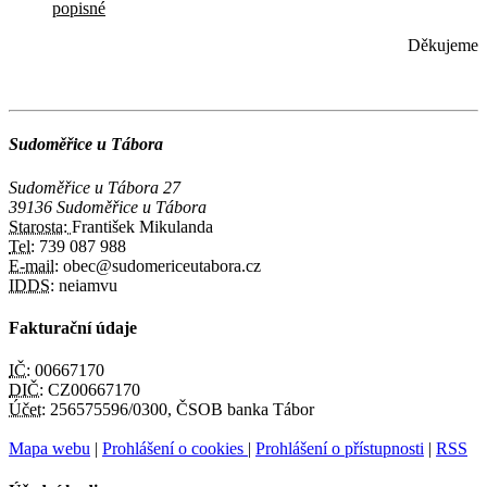
popisné
Děkujeme
Sudoměřice u Tábora
Sudoměřice u Tábora 27
39136 Sudoměřice u Tábora
Starosta:
František Mikulanda
Tel:
739 087 988
E-mail:
obec@sudomericeutabora.cz
IDDS:
neiamvu
Fakturační údaje
IČ:
00667170
DIČ:
CZ00667170
Účet:
256575596/0300, ČSOB banka Tábor
Mapa webu
|
Prohlášení o cookies
|
Prohlášení o přístupnosti
|
RSS