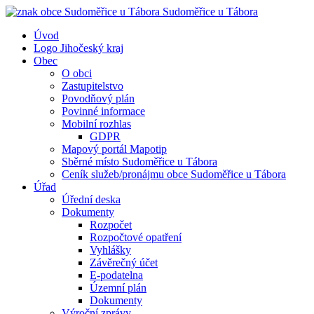
Sudoměřice
u Tábora
Úvod
Logo Jihočeský kraj
Obec
O obci
Zastupitelstvo
Povodňový plán
Povinné informace
Mobilní rozhlas
GDPR
Mapový portál Mapotip
Sběrné místo Sudoměřice u Tábora
Ceník služeb/pronájmu obce Sudoměřice u Tábora
Úřad
Úřední deska
Dokumenty
Rozpočet
Rozpočtové opatření
Vyhlášky
Závěrečný účet
E-podatelna
Územní plán
Dokumenty
Výroční zprávy