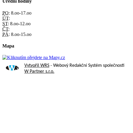
Úřední hodiny
PO:
8.oo-17.oo
ÚT:
ST:
8.oo-12.oo
ČT:
PÁ:
8.oo-15.oo
Mapa
Vytvořil WRS
- Webový Redakční Systém společnosti
W Partner s.r.o.