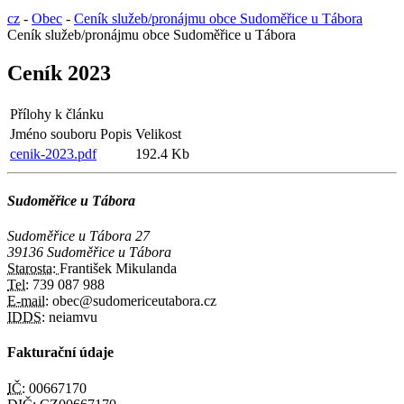
cz
-
Obec
-
Ceník služeb/pronájmu obce Sudoměřice u Tábora
Ceník služeb/pronájmu obce Sudoměřice u Tábora
Ceník 2023
Přílohy k článku
Jméno souboru
Popis
Velikost
cenik-2023.pdf
192.4 Kb
Sudoměřice u Tábora
Sudoměřice u Tábora 27
39136 Sudoměřice u Tábora
Starosta:
František Mikulanda
Tel:
739 087 988
E-mail:
obec@sudomericeutabora.cz
IDDS:
neiamvu
Fakturační údaje
IČ:
00667170