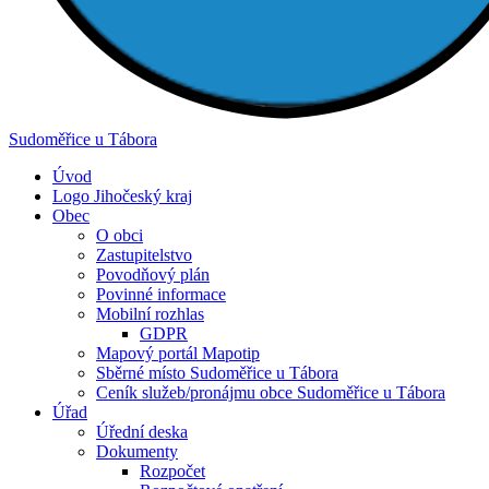
Sudoměřice
u Tábora
Úvod
Logo Jihočeský kraj
Obec
O obci
Zastupitelstvo
Povodňový plán
Povinné informace
Mobilní rozhlas
GDPR
Mapový portál Mapotip
Sběrné místo Sudoměřice u Tábora
Ceník služeb/pronájmu obce Sudoměřice u Tábora
Úřad
Úřední deska
Dokumenty
Rozpočet