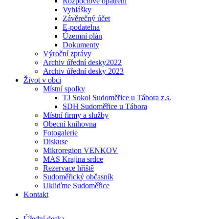
Rozpočtové opatření
Vyhlášky
Závěrečný účet
E-podatelna
Územní plán
Dokumenty
Výroční zprávy
Archiv úřední desky2022
Archiv úřední desky 2023
Život v obci
Místní spolky
TJ Sokol Sudoměřice u Tábora z.s.
SDH Sudoměřice u Tábora
Místní firmy a služby
Obecní knihovna
Fotogalerie
Diskuse
Mikroregion VENKOV
MAS Krajina srdce
Rezervace hřiště
Sudoměřický občasník
Ukliďme Sudoměřice
Kontakt
Úřední deska