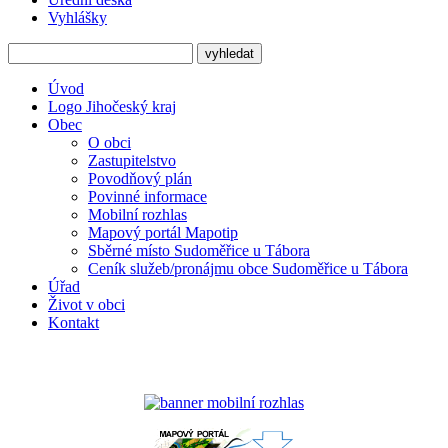
Vyhlášky
Úvod
Logo Jihočeský kraj
Obec
O obci
Zastupitelstvo
Povodňový plán
Povinné informace
Mobilní rozhlas
Mapový portál Mapotip
Sběrné místo Sudoměřice u Tábora
Ceník služeb/pronájmu obce Sudoměřice u Tábora
Úřad
Život v obci
Kontakt