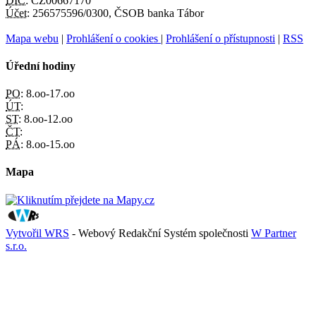
DIČ:
CZ00667170
Účet:
256575596/0300, ČSOB banka Tábor
Mapa webu
|
Prohlášení o cookies
|
Prohlášení o přístupnosti
|
RSS
Úřední hodiny
PO:
8.oo-17.oo
ÚT:
ST:
8.oo-12.oo
ČT:
PÁ:
8.oo-15.oo
Mapa
Vytvořil WRS
- Webový Redakční Systém společnosti
W Partner
s.r.o.