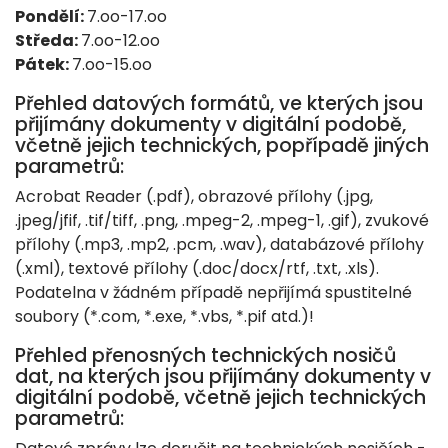
Pondělí:
7.oo-17.oo
Středa:
7.oo-12.oo
Pátek:
7.oo-15.oo
Přehled datových formátů, ve kterých jsou
přijímány dokumenty v digitální podobě,
včetně jejich technických, popřípadě jiných
parametrů:
Acrobat Reader (.pdf), obrazové přílohy (.jpg,
.jpeg/jfif, .tif/tiff, .png, .mpeg-2, .mpeg-1, .gif), zvukové
přílohy (.mp3, .mp2, .pcm, .wav), databázové přílohy
(.xml), textové přílohy (.doc/docx/rtf, .txt, .xls).
Podatelna v žádném případě nepřijímá spustitelné
soubory (*.com, *.exe, *.vbs, *.pif atd.)!
Přehled přenosných technických nosičů
dat, na kterých jsou přijímány dokumenty v
digitální podobě, včetně jejich technických
parametrů: