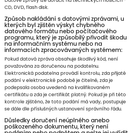
Datové zprávy lze doručit na technických nosičích -
CD, DVD, flash disk.
Způsob nakládání s datovými zprávami, u
kterých byl zjištěn výskyt chybného
datového formátu nebo počítačového
programu, který je způsobilý přivodit škodu
na informačním systému nebo na
informacích zpracovávaných systémem:
Pokud datová zpráva obsahuje škodlivý kód, není
považována za doručenou na podatelnu.
Elektronická podatelna provádí kontrolu, zda přijaté
podání v elektronické podobě je čitelné, zda je
podepsala osoba uvedená na kvalifikovaném
certifikátu a zda je certifikát platný. Pokud je při této
kontrole zjištěno, že toto podání má vady, postupuje
se dále dle příslušných ustanovení správního řádu.
Důsledky doručení neúplného anebo
poškozeného dokumentu, který není
podáním nebo podnětem a nelze jej vyřídit