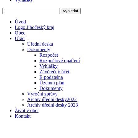
Úvod
Logo Jihočeský kraj
Obec
Úřad
Úřední deska
Dokumenty
Rozpočet
Rozpočtové opatření
Vyhlášky
Závěrečný účet
E-podatelna
Územní plán
Dokumenty
Výroční zprávy
Archiv úřední desky2022
Archiv úřední desky 2023
Život v obci
Kontakt