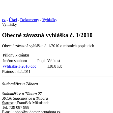
cz
-
Úřad
-
Dokumenty
-
Vyhlášky
Vyhlášky
Obecně závazná vyhláška č. 1/2010
Obecně závazná vyhláška č. 1/2010 o místních poplatcích
Přílohy k článku
Jméno souboru
Popis
Velikost
vyhlaska-1-2010.doc
138.8 Kb
Platnost:
4.2.2011
Sudoměřice u Tábora
Sudoměřice u Tábora 27
39136 Sudoměřice u Tábora
Starosta:
František Mikulanda
Tel:
739 087 988
E-mail:
obec@sudomericeutabora.cz