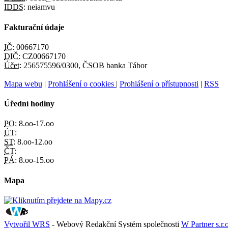
IDDS:
neiamvu
Fakturační údaje
IČ:
00667170
DIČ:
CZ00667170
Účet:
256575596/0300, ČSOB banka Tábor
Mapa webu
|
Prohlášení o cookies
|
Prohlášení o přístupnosti
|
RSS
Úřední hodiny
PO:
8.oo-17.oo
ÚT:
ST:
8.oo-12.oo
ČT:
PÁ:
8.oo-15.oo
Mapa
Vytvořil WRS
- Webový Redakční Systém společnosti
W Partner s.r.o