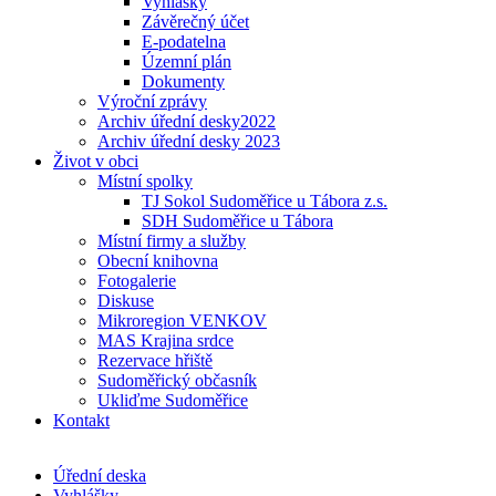
Vyhlášky
Závěrečný účet
E-podatelna
Územní plán
Dokumenty
Výroční zprávy
Archiv úřední desky2022
Archiv úřední desky 2023
Život v obci
Místní spolky
TJ Sokol Sudoměřice u Tábora z.s.
SDH Sudoměřice u Tábora
Místní firmy a služby
Obecní knihovna
Fotogalerie
Diskuse
Mikroregion VENKOV
MAS Krajina srdce
Rezervace hřiště
Sudoměřický občasník
Ukliďme Sudoměřice
Kontakt
Úřední deska
Vyhlášky