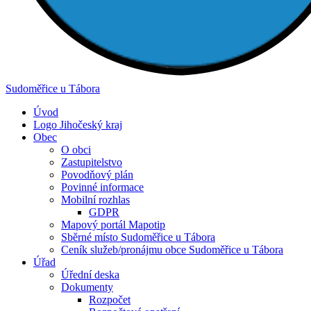
Sudoměřice
u Tábora
Úvod
Logo Jihočeský kraj
Obec
O obci
Zastupitelstvo
Povodňový plán
Povinné informace
Mobilní rozhlas
GDPR
Mapový portál Mapotip
Sběrné místo Sudoměřice u Tábora
Ceník služeb/pronájmu obce Sudoměřice u Tábora
Úřad
Úřední deska
Dokumenty
Rozpočet