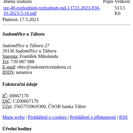
Jméno souboru
Popis
Velikost
spr-49-rozhodnuti-rozhodnuti-md-13722-2023-930-
513.1
10-2023-5-16.pdf
Kb
Platnost:
17.5.2023
Sudoměřice u Tábora
Sudoměřice u Tábora 27
39136 Sudoměřice u Tábora
Starosta:
František Mikulanda
Tel:
739 087 988
E-mail:
obec@sudomericeutabora.cz
IDDS:
neiamvu
Fakturační údaje
IČ:
00667170
DIČ:
CZ00667170
Účet:
256575596/0300, ČSOB banka Tábor
Mapa webu
|
Prohlášení o cookies
|
Prohlášení o přístupnosti
|
RSS
Úřední hodiny