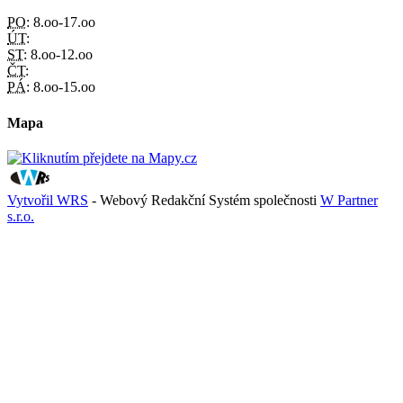
PO:
8.oo-17.oo
ÚT:
ST:
8.oo-12.oo
ČT:
PÁ:
8.oo-15.oo
Mapa
Vytvořil WRS
- Webový Redakční Systém společnosti
W Partner
s.r.o.