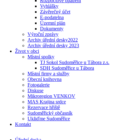
Rozpočtové opatření
Vyhlášky
Závěrečný účet
E-podatelna
Územní plán
Dokumenty
Výroční zprávy
Archiv úřední desky2022
Archiv úřední desky 2023
Život v obci
Místní spolky
TJ Sokol Sudoměřice u Tábora z.s.
SDH Sudoměřice u Tábora
Místní firmy a služby
Obecní knihovna
Fotogalerie
Diskuse
Mikroregion VENKOV
MAS Krajina srdce
Rezervace hřiště
Sudoměřický občasník
Ukliďme Sudoměřice
Kontakt
Úřední deska