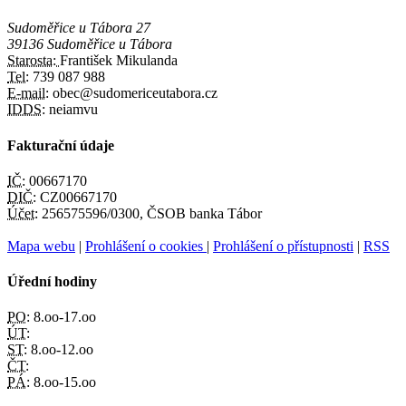
Sudoměřice u Tábora 27
39136 Sudoměřice u Tábora
Starosta:
František Mikulanda
Tel:
739 087 988
E-mail:
obec@sudomericeutabora.cz
IDDS:
neiamvu
Fakturační údaje
IČ:
00667170
DIČ:
CZ00667170
Účet:
256575596/0300, ČSOB banka Tábor
Mapa webu
|
Prohlášení o cookies
|
Prohlášení o přístupnosti
|
RSS
Úřední hodiny
PO:
8.oo-17.oo
ÚT:
ST:
8.oo-12.oo
ČT:
PÁ:
8.oo-15.oo