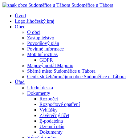
Sudoměřice
u Tábora
Úvod
Logo Jihočeský kraj
Obec
O obci
Zastupitelstvo
Povodňový plán
Povinné informace
Mobilní rozhlas
GDPR
Mapový portál Mapotip
Sběrné místo Sudoměřice u Tábora
Ceník služeb/pronájmu obce Sudoměřice u Tábora
Úřad
Úřední deska
Dokumenty
Rozpočet
Rozpočtové opatření
Vyhlášky
Závěrečný účet
E-podatelna
Územní plán
Dokumenty
Výroční zprávy