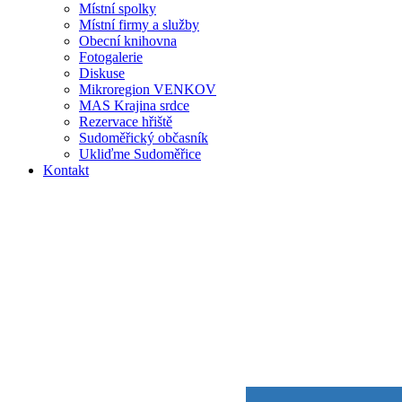
Místní spolky
Místní firmy a služby
Obecní knihovna
Fotogalerie
Diskuse
Mikroregion VENKOV
MAS Krajina srdce
Rezervace hřiště
Sudoměřický občasník
Ukliďme Sudoměřice
Kontakt