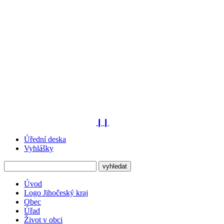
❙❙
Úřední deska
Vyhlášky
Úvod
Logo Jihočeský kraj
Obec
Úřad
Život v obci