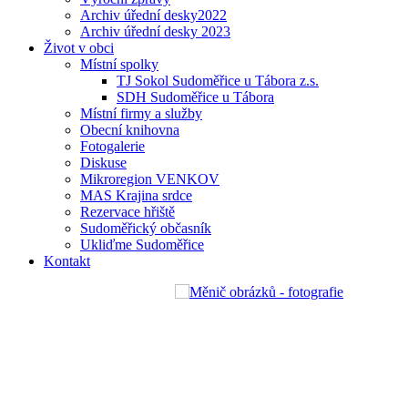
Archiv úřední desky2022
Archiv úřední desky 2023
Život v obci
Místní spolky
TJ Sokol Sudoměřice u Tábora z.s.
SDH Sudoměřice u Tábora
Místní firmy a služby
Obecní knihovna
Fotogalerie
Diskuse
Mikroregion VENKOV
MAS Krajina srdce
Rezervace hřiště
Sudoměřický občasník
Ukliďme Sudoměřice
Kontakt