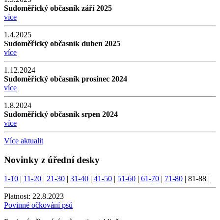
Sudoměřický občasník září 2025
více
1.4.2025
Sudoměřický občasník duben 2025
více
1.12.2024
Sudoměřický občasník prosinec 2024
více
1.8.2024
Sudoměřický občasník srpen 2024
více
Více aktualit
Novinky z úřední desky
1-10
|
11-20
|
21-30
|
31-40
|
41-50
|
51-60
|
61-70
|
71-80
|
81-88
|
Platnost:
22.8.2023
Povinné očkování psů