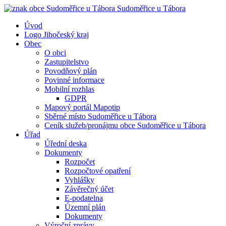
Sudoměřice
u Tábora
Úvod
Logo Jihočeský kraj
Obec
O obci
Zastupitelstvo
Povodňový plán
Povinné informace
Mobilní rozhlas
GDPR
Mapový portál Mapotip
Sběrné místo Sudoměřice u Tábora
Ceník služeb/pronájmu obce Sudoměřice u Tábora
Úřad
Úřední deska
Dokumenty
Rozpočet
Rozpočtové opatření
Vyhlášky
Závěrečný účet
E-podatelna
Územní plán
Dokumenty
Výroční zprávy