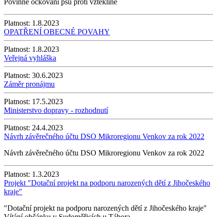
Povinné očkování psů proti vzteklině
Platnost:
1.8.2023
OPATŘENÍ OBECNÉ POVAHY
Platnost:
1.8.2023
Veřejná vyhláška
Platnost:
30.6.2023
Záměr pronájmu
Platnost:
17.5.2023
Ministerstvo dopravy - rozhodnutí
Platnost:
24.4.2023
Návrh závěrečného účtu DSO Mikroregionu Venkov za rok 2022
Návrh závěrečného účtu DSO Mikroregionu Venkov za rok 2022
Platnost:
1.3.2023
Projekt "Dotační projekt na podporu narozených dětí z Jihočeského
kraje"
"Dotační projekt na podporu narozených dětí z Jihočeského kraje"
Vítání občánku v Sudoměřicích u Tábora