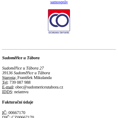
Sudoměřice u Tábora
Sudoměřice u Tábora 27
39136 Sudoměřice u Tábora
Starosta:
František Mikulanda
Tel:
739 087 988
E-mail:
obec@sudomericeutabora.cz
IDDS:
neiamvu
Fakturační údaje
IČ:
00667170
DIČ:
CZ00667170