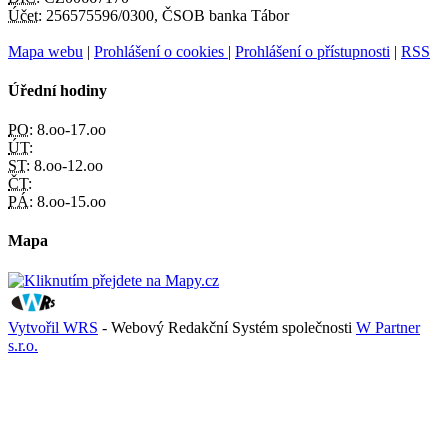
Účet:
256575596/0300, ČSOB banka Tábor
Mapa webu
|
Prohlášení o cookies
|
Prohlášení o přístupnosti
|
RSS
Úřední hodiny
PO:
8.oo-17.oo
ÚT:
ST:
8.oo-12.oo
ČT:
PÁ:
8.oo-15.oo
Mapa
Vytvořil WRS
- Webový Redakční Systém společnosti
W Partner
s.r.o.