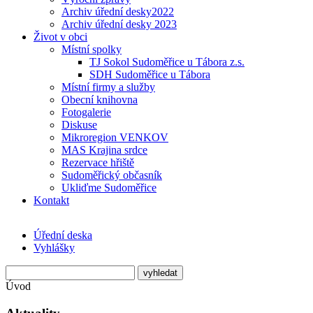
Archiv úřední desky2022
Archiv úřední desky 2023
Život v obci
Místní spolky
TJ Sokol Sudoměřice u Tábora z.s.
SDH Sudoměřice u Tábora
Místní firmy a služby
Obecní knihovna
Fotogalerie
Diskuse
Mikroregion VENKOV
MAS Krajina srdce
Rezervace hřiště
Sudoměřický občasník
Ukliďme Sudoměřice
Kontakt
Úřední deska
Vyhlášky
Úvod